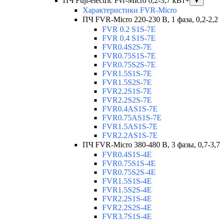
ПЧ Fuji-electric Fvr-Micro 0,2-3,7 кВт+
▼
Характеристики FVR-Micro
ПЧ FVR-Micro 220-230 В, 1 фаза, 0,2-2,2
FVR 0.2 S1S-7E
FVR 0.4 S1S-7E
FVR0.4S2S-7E
FVR0.75S1S-7E
FVR0.75S2S-7E
FVR1.5S1S-7E
FVR1.5S2S-7E
FVR2.2S1S-7E
FVR2.2S2S-7E
FVR0.4AS1S-7E
FVR0.75AS1S-7E
FVR1.5AS1S-7E
FVR2.2AS1S-7E
ПЧ FVR-Micro 380-480 В, 3 фазы, 0,7-3,
FVR0.4S1S-4E
FVR0.75S1S-4E
FVR0.75S2S-4E
FVR1.5S1S-4E
FVR1.5S2S-4E
FVR2.2S1S-4E
FVR2.2S2S-4E
FVR3.7S1S-4E