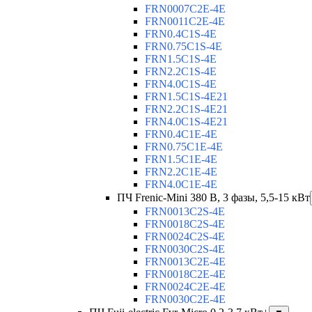
FRN0007C2E-4E
FRN0011C2E-4E
FRN0.4C1S-4E
FRN0.75C1S-4E
FRN1.5C1S-4E
FRN2.2C1S-4E
FRN4.0C1S-4E
FRN1.5C1S-4E21
FRN2.2C1S-4E21
FRN4.0C1S-4E21
FRN0.4C1E-4E
FRN0.75C1E-4E
FRN1.5C1E-4E
FRN2.2C1E-4E
FRN4.0C1E-4E
ПЧ Frenic-Mini 380 В, 3 фазы, 5,5-15 кВт
FRN0013C2S-4E
FRN0018C2S-4E
FRN0024C2S-4E
FRN0030C2S-4E
FRN0013C2E-4E
FRN0018C2E-4E
FRN0024C2E-4E
FRN0030C2E-4E