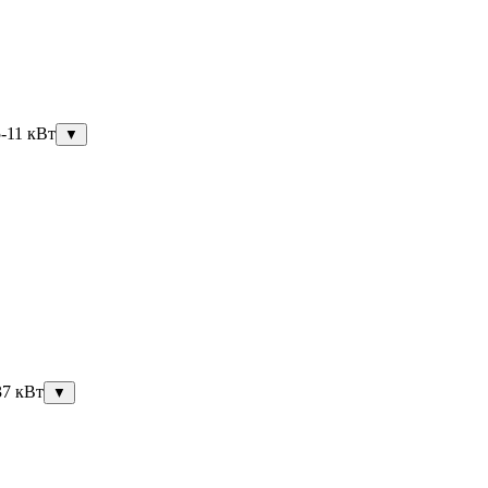
5-11 кВт
▼
37 кВт
▼