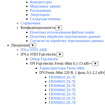
Компрессоры
Модульные здания
Расходомеры
Энергоцепи
Складская техника
Справочник
Конфиденциальность
▼
Политика использования файлов cookie
Политика обработки персональных данных
Согласие на обработку персональных данных
Продукция
▼
ПЧ и УПП ABB
ПЧ и УПП Fuji-electric
▼
Обзор Fuji-electric
ПЧ Fuji-electric Frenic-Mini 0,1-15 кВт+
▼
Характеристики Frenic-Mini
ПЧ Frenic-Mini 220 В, 1 фаза, 0,1-2,2 кВт
FRN0001C2S-7E
FRN0002C2S-7E
FRN0004C2S-7E
FRN0006C2S-7E
FRN0010C2S-7E
FRN0012C2S-7E
FRN0001C2E-7E