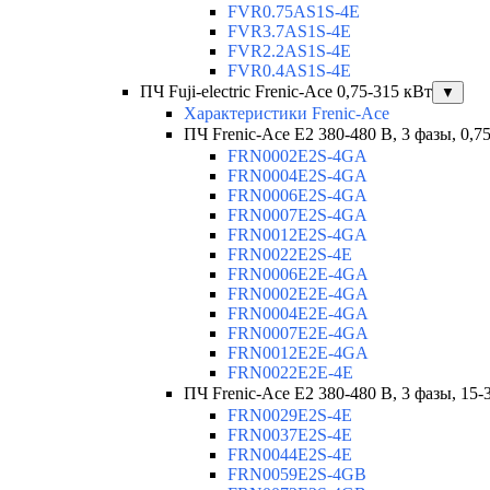
FVR0.75AS1S-4E
FVR3.7AS1S-4E
FVR2.2AS1S-4E
FVR0.4AS1S-4E
ПЧ Fuji-electric Frenic-Ace 0,75-315 кВт
▼
Характеристики Frenic-Ace
ПЧ Frenic-Ace E2 380-480 В, 3 фазы, 0,7
FRN0002E2S-4GA
FRN0004E2S-4GA
FRN0006E2S-4GA
FRN0007E2S-4GA
FRN0012E2S-4GA
FRN0022E2S-4E
FRN0006E2E-4GA
FRN0002E2E-4GA
FRN0004E2E-4GA
FRN0007E2E-4GA
FRN0012E2E-4GA
FRN0022E2E-4E
ПЧ Frenic-Ace E2 380-480 В, 3 фазы, 15-
FRN0029E2S-4E
FRN0037E2S-4E
FRN0044E2S-4E
FRN0059E2S-4GB