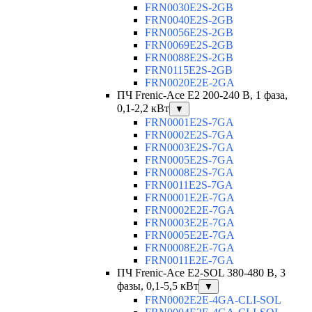
FRN0030E2S-2GB
FRN0040E2S-2GB
FRN0056E2S-2GB
FRN0069E2S-2GB
FRN0088E2S-2GB
FRN0115E2S-2GB
FRN0020E2E-2GA
ПЧ Frenic-Ace E2 200-240 В, 1 фаза,
0,1-2,2 кВт
▼
FRN0001E2S-7GA
FRN0002E2S-7GA
FRN0003E2S-7GA
FRN0005E2S-7GA
FRN0008E2S-7GA
FRN0011E2S-7GA
FRN0001E2E-7GA
FRN0002E2E-7GA
FRN0003E2E-7GA
FRN0005E2E-7GA
FRN0008E2E-7GA
FRN0011E2E-7GA
ПЧ Frenic-Ace E2-SOL 380-480 В, 3
фазы, 0,1-5,5 кВт
▼
FRN0002E2E-4GA-CLI-SOL