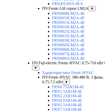
FRN45LM1S-4EA
ПЧ Frenic-Lift серии LM2A
▼
FRN0006LM2A-4E
FRN0010LM2A-4E
FRN0015LM2A-4E
FRN0019LM2A-4E
FRN0025LM2A-4E
FRN0032LM2A-4E
FRN0039LM2A-4E
FRN0045LM2A-4E
FRN0060LM2A-4E
FRN0075LM2A-4E
FRN0091LM2A-4E
ПЧ Fuji-electric Frenic-HVAC 0,75-710 кВт+
▼
Характеристики Frenic-HVAC
ПЧ Frenic-HVAC 380-480 В, 3 фазы,
0,75-7,5 кВт
▼
FRN0.75AR1M-4E
FRN1.5AR1M-4E
FRN2.2AR1M-4E
FRN4.0AR1M-4E
FRN5.5AR1M-4E
FRN7.5AR1M-4E