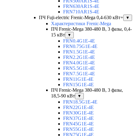
FRN500AR1S-4E
FRN630AR1S-4E
FRN710AR1S-4E
ПЧ Fuji-electric Frenic-Mega 0,4-630 кВт+
▼
Характеристики Frenic-Mega
ПЧ Frenic-Mega 380-480 В, 3 фазы, 0,4-
15 кВт
▼
FRN0.4G1E-4E
FRN0.75G1E-4E
FRN1.5G1E-4E
FRN2.2G1E-4E
FRN4.0G1E-4E
FRN5.5G1E-4E
FRN7.5G1E-4E
FRN11G1E-4E
FRN15G1E-4E
ПЧ Frenic-Mega 380-480 В, 3 фазы,
18,5-90 кВт
▼
FRN18.5G1E-4E
FRN22G1E-4E
FRN30G1E-4E
FRN37G1E-4E
FRN45G1E-4E
FRN55G1E-4E
FRN75G1E-4E