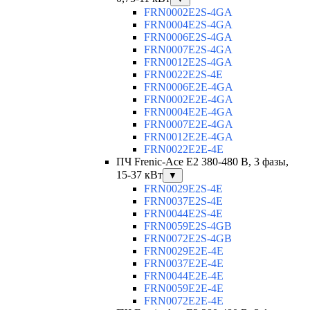
FRN0002E2S-4GA
FRN0004E2S-4GA
FRN0006E2S-4GA
FRN0007E2S-4GA
FRN0012E2S-4GA
FRN0022E2S-4E
FRN0006E2E-4GA
FRN0002E2E-4GA
FRN0004E2E-4GA
FRN0007E2E-4GA
FRN0012E2E-4GA
FRN0022E2E-4E
ПЧ Frenic-Ace E2 380-480 В, 3 фазы,
15-37 кВт
▼
FRN0029E2S-4E
FRN0037E2S-4E
FRN0044E2S-4E
FRN0059E2S-4GB
FRN0072E2S-4GB
FRN0029E2E-4E
FRN0037E2E-4E
FRN0044E2E-4E
FRN0059E2E-4E
FRN0072E2E-4E