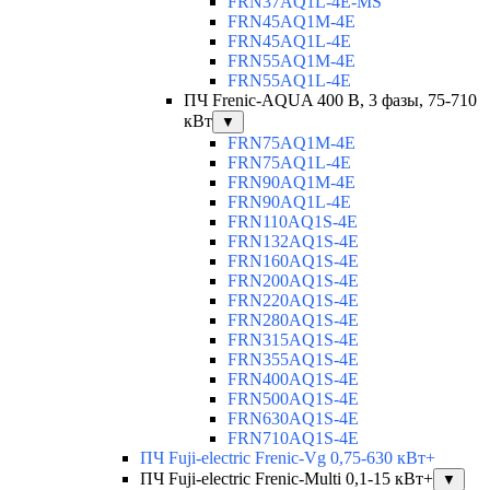
FRN37AQ1L-4E-MS
FRN45AQ1M-4E
FRN45AQ1L-4E
FRN55AQ1M-4E
FRN55AQ1L-4E
ПЧ Frenic-AQUA 400 В, 3 фазы, 75-710
кВт
▼
FRN75AQ1M-4E
FRN75AQ1L-4E
FRN90AQ1M-4E
FRN90AQ1L-4E
FRN110AQ1S-4E
FRN132AQ1S-4E
FRN160AQ1S-4E
FRN200AQ1S-4E
FRN220AQ1S-4E
FRN280AQ1S-4E
FRN315AQ1S-4E
FRN355AQ1S-4E
FRN400AQ1S-4E
FRN500AQ1S-4E
FRN630AQ1S-4E
FRN710AQ1S-4E
ПЧ Fuji-electric Frenic-Vg 0,75-630 кВт+
ПЧ Fuji-electric Frenic-Multi 0,1-15 кВт+
▼