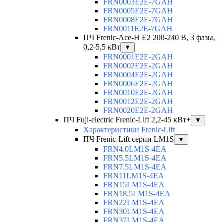
FRN0003E2E-7GAH
FRN0005E2E-7GAH
FRN0008E2E-7GAH
FRN0011E2E-7GAH
ПЧ Frenic-Ace-H E2 200-240 В, 3 фазы,
0,2-5,5 кВт
▼
FRN0001E2E-2GAH
FRN0002E2E-2GAH
FRN0004E2E-2GAH
FRN0006E2E-2GAH
FRN0010E2E-2GAH
FRN0012E2E-2GAH
FRN0020E2E-2GAH
ПЧ Fuji-electric Frenic-Lift 2,2-45 кВт+
▼
Характеристики Frenic-Lift
ПЧ Frenic-Lift серии LM1S
▼
FRN4.0LM1S-4EA
FRN5.5LM1S-4EA
FRN7.5LM1S-4EA
FRN11LM1S-4EA
FRN15LM1S-4EA
FRN18.5LM1S-4EA
FRN22LM1S-4EA
FRN30LM1S-4EA
FRN37LM1S-4EA