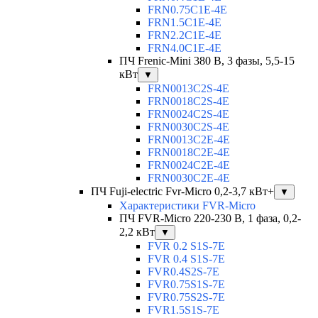
FRN0.75C1E-4E
FRN1.5C1E-4E
FRN2.2C1E-4E
FRN4.0C1E-4E
ПЧ Frenic-Mini 380 В, 3 фазы, 5,5-15
кВт
▼
FRN0013C2S-4E
FRN0018C2S-4E
FRN0024C2S-4E
FRN0030C2S-4E
FRN0013C2E-4E
FRN0018C2E-4E
FRN0024C2E-4E
FRN0030C2E-4E
ПЧ Fuji-electric Fvr-Micro 0,2-3,7 кВт+
▼
Характеристики FVR-Micro
ПЧ FVR-Micro 220-230 В, 1 фаза, 0,2-
2,2 кВт
▼
FVR 0.2 S1S-7E
FVR 0.4 S1S-7E
FVR0.4S2S-7E
FVR0.75S1S-7E
FVR0.75S2S-7E
FVR1.5S1S-7E