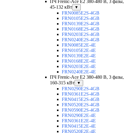
ПЧ Frenic-Ace E2 380-480 В, 3 фазы,
45-132 кВт
▼
FRN0085E2S-4GB
FRN0105E2S-4GB
FRN0139E2S-4GB
FRN0168E2S-4GB
FRN0203E2S-4GB
FRN0240E2S-4GB
FRN0085E2E-4E
FRN0105E2E-4E
FRN0139E2E-4E
FRN0168E2E-4E
FRN0203E2E-4E
FRN0240E2E-4E
ПЧ Frenic-Ace E2 380-480 В, 3 фазы,
160-315 кВт
▼
FRN0290E2S-4GB
FRN0361E2S-4GB
FRN0415E2S-4GB
FRN0520E2S-4GB
FRN0590E2S-4GB
FRN0290E2E-4E
FRN0361E2E-4E
FRN0415E2E-4E
FRN0520E2E-4E