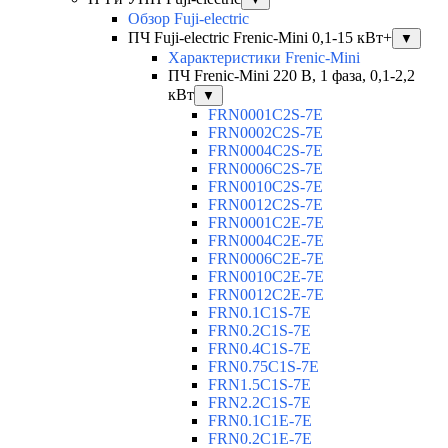
Обзор Fuji-electric
ПЧ Fuji-electric Frenic-Mini 0,1-15 кВт+
▼
Характеристики Frenic-Mini
ПЧ Frenic-Mini 220 В, 1 фаза, 0,1-2,2
кВт
▼
FRN0001C2S-7E
FRN0002C2S-7E
FRN0004C2S-7E
FRN0006C2S-7E
FRN0010C2S-7E
FRN0012C2S-7E
FRN0001C2E-7E
FRN0004C2E-7E
FRN0006C2E-7E
FRN0010C2E-7E
FRN0012C2E-7E
FRN0.1C1S-7E
FRN0.2C1S-7E
FRN0.4C1S-7E
FRN0.75C1S-7E
FRN1.5C1S-7E
FRN2.2C1S-7E
FRN0.1C1E-7E
FRN0.2C1E-7E