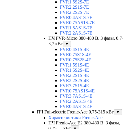
FVR1.5S2S-7E
FVR2.2S1S-7E
FVR2.2S2S-7E
FVR0.4AS1S-7E
FVR0.75AS1S-7E
FVR1.5AS1S-7E
FVR2.2AS1S-7E
ПЧ FVR-Micro 380-480 В, 3 фазы, 0,7-
3,7 кВт
▼
FVR0.4S1S-4E
FVR0.75S1S-4E
FVR0.75S2S-4E
FVR1.5S1S-4E
FVR1.5S2S-4E
FVR2.2S1S-4E
FVR2.2S2S-4E
FVR3.7S1S-4E
FVR0.75AS1S-4E
FVR3.7AS1S-4E
FVR2.2AS1S-4E
FVR0.4AS1S-4E
ПЧ Fuji-electric Frenic-Ace 0,75-315 кВт
▼
Характеристики Frenic-Ace
ПЧ Frenic-Ace E2 380-480 В, 3 фазы,
0,75-11 кВт
▼