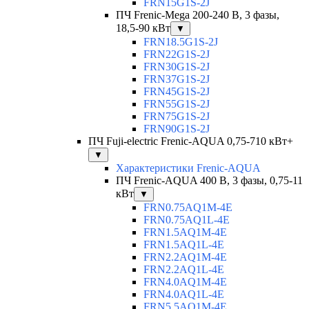
FRN15G1S-2J
ПЧ Frenic-Mega 200-240 В, 3 фазы,
18,5-90 кВт
▼
FRN18.5G1S-2J
FRN22G1S-2J
FRN30G1S-2J
FRN37G1S-2J
FRN45G1S-2J
FRN55G1S-2J
FRN75G1S-2J
FRN90G1S-2J
ПЧ Fuji-electric Frenic-AQUA 0,75-710 кВт+
▼
Характеристики Frenic-AQUA
ПЧ Frenic-AQUA 400 В, 3 фазы, 0,75-11
кВт
▼
FRN0.75AQ1M-4E
FRN0.75AQ1L-4E
FRN1.5AQ1M-4E
FRN1.5AQ1L-4E
FRN2.2AQ1M-4E
FRN2.2AQ1L-4E
FRN4.0AQ1M-4E
FRN4.0AQ1L-4E
FRN5.5AQ1M-4E