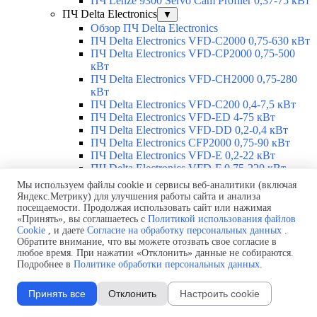
ПЧ Lenze 9300 Servo Cam Profiler 0,37-75 кВт
ПЧ Delta Electronics
▼
Обзор ПЧ Delta Electronics
ПЧ Delta Electronics VFD-C2000 0,75-630 кВт
ПЧ Delta Electronics VFD-CP2000 0,75-500
кВт
ПЧ Delta Electronics VFD-CH2000 0,75-280
кВт
ПЧ Delta Electronics VFD-C200 0,4-7,5 кВт
ПЧ Delta Electronics VFD-ED 4-75 кВт
ПЧ Delta Electronics VFD-DD 0,2-0,4 кВт
ПЧ Delta Electronics CFP2000 0,75-90 кВт
ПЧ Delta Electronics VFD-E 0,2-22 кВт
ПЧ Delta Electronics VFD-F 0,75-220 кВт
ПЧ Delta Electronics VFD-L 0,2-100 кВт
Мы используем файлы cookie и сервисы веб-аналитики (включая
ПЧ Delta Electronics VFD-EL 0,2-3,7 кВт
Яндекс.Метрику) для улучшения работы сайта и анализа
ПЧ Delta Electronics VFD-B 0,75-75 кВт
посещаемости. Продолжая использовать сайт или нажимая
ПЧ Delta Electronics VFD-VE 0,75-75 кВт
«Принять», вы соглашаетесь с
Политикой использования файлов
Cookie
, и даете
Согласие на обработку персональных данных
.
ПЧ Delta Electronics VFD-VL 5,5-75 кВт
Обратите внимание, что вы можете отозвать свое согласие в
ПЧ Delta Electronics MVD 3,3-11 кВ
любое время. При нажатии «Отклонить» данные не собираются.
ПЧ Delta Electronics MS300 0,2-2,2 кВт
Подробнее в
Политике обработки персональных данных
.
Редукторы Varvel
▼
Обзор редукторов Varvel
Принять все
Отклонить
Настроить cookie
Редукторы Varvel
▼
Червячные редукторы Varvel RT