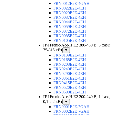
FRN0012E2E-4GAH
FRN0022E2E-4EH
FRN0029E2E-4EH
FRN0037E2E-4EH
FRN0044E2E-4EH
FRN0059E2E-4EH
FRN0072E2E-4EH
FRN0085E2E-4EH
FRN0105E2E-4EH
ПЧ Frenic-Ace-H E2 380-480 В, 3 фазы,
75-315 кВт
▼
FRN0139E2E-4EH
FRN0168E2E-4EH
FRN0203E2E-4EH
FRN0240E2E-4EH
FRN0290E2E-4EH
FRN0361E2E-4EH
FRN0415E2E-4EH
FRN0520E2E-4EH
FRN0590E2E-4EH
ПЧ Frenic-Ace-H E2 200-240 В, 1 фаза,
0,1-2,2 кВт
▼
FRN0001E2E-7GAH
FRN0002E2E-7GAH