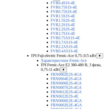
FVR0.4S1S-4E
FVR0.75S1S-4E
FVR0.75S2S-4E
FVR1.5S1S-4E
FVR1.5S2S-4E
FVR2.2S1S-4E
FVR2.2S2S-4E
FVR3.7S1S-4E
FVR0.75AS1S-4E
FVR3.7AS1S-4E
FVR2.2AS1S-4E
FVR0.4AS1S-4E
ПЧ Fuji-electric Frenic-Ace 0,75-315 кВт
▼
Характеристики Frenic-Ace
ПЧ Frenic-Ace E2 380-480 В, 3 фазы,
0,75-11 кВт
▼
FRN0002E2S-4GA
FRN0004E2S-4GA
FRN0006E2S-4GA
FRN0007E2S-4GA
FRN0012E2S-4GA
FRN0022E2S-4E
FRN0006E2E-4GA
FRN0002E2E-4GA