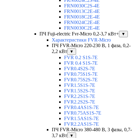
FRN0024C2S-4E
FRN0030C2S-4E
FRN0013C2E-4E
FRN0018C2E-4E
FRN0024C2E-4E
FRN0030C2E-4E
ПЧ Fuji-electric Fvr-Micro 0,2-3,7 кВт+
▼
Характеристики FVR-Micro
ПЧ FVR-Micro 220-230 В, 1 фаза, 0,2-
2,2 кВт
▼
FVR 0.2 S1S-7E
FVR 0.4 S1S-7E
FVR0.4S2S-7E
FVR0.75S1S-7E
FVR0.75S2S-7E
FVR1.5S1S-7E
FVR1.5S2S-7E
FVR2.2S1S-7E
FVR2.2S2S-7E
FVR0.4AS1S-7E
FVR0.75AS1S-7E
FVR1.5AS1S-7E
FVR2.2AS1S-7E
ПЧ FVR-Micro 380-480 В, 3 фазы, 0,7-
3,7 кВт
▼