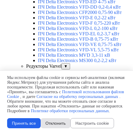
ПЧ Delta Electronics VFD-ED 4-75 кВт
ПЧ Delta Electronics VFD-DD 0,2-0,4 кВт
ПЧ Delta Electronics CFP2000 0,75-90 кВт
ПЧ Delta Electronics VFD-E 0,2-22 кВт
ПЧ Delta Electronics VFD-F 0,75-220 кВт
ПЧ Delta Electronics VFD-L 0,2-100 кВт
ПЧ Delta Electronics VFD-EL 0,2-3,7 кВт
ПЧ Delta Electronics VFD-B 0,75-75 кВт
ПЧ Delta Electronics VFD-VE 0,75-75 кВт
ПЧ Delta Electronics VFD-VL 5,5-75 кВт
ПЧ Delta Electronics MVD 3,3-11 кВ
ПЧ Delta Electronics MS300 0,2-2,2 кВт
Редукторы Varvel
▼
Обзор редукторов Varvel
Редукторы Varvel
Мы используем файлы cookie и сервисы веб-аналитики (включая
▼
Яндекс.Метрику) для улучшения работы сайта и анализа
Червячные редукторы Varvel RT
посещаемости. Продолжая использовать сайт или нажимая
Двухступенчатые червячные
«Принять», вы соглашаетесь с
Политикой использования файлов
редукторы Varvel RT/RT
Cookie
, и даете
Согласие на обработку персональных данных
.
Червячно-цилиндрические редукторы
Обратите внимание, что вы можете отозвать свое согласие в
Varvel TA
любое время. При нажатии «Отклонить» данные не собираются.
Червячные редукторы Varvel FRS
Подробнее в
Политике обработки персональных данных
.
Червячные редукторы Varvel FRT
Соосные цилиндрические редукторы
Принять все
Отклонить
Настроить cookie
Varvel RD
Насадные редукторы Varvel RN