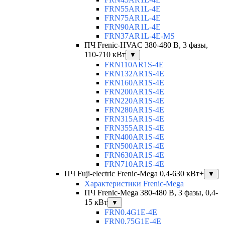
FRN55AR1L-4E
FRN75AR1L-4E
FRN90AR1L-4E
FRN37AR1L-4E-MS
ПЧ Frenic-HVAC 380-480 В, 3 фазы,
110-710 кВт
▼
FRN110AR1S-4E
FRN132AR1S-4E
FRN160AR1S-4E
FRN200AR1S-4E
FRN220AR1S-4E
FRN280AR1S-4E
FRN315AR1S-4E
FRN355AR1S-4E
FRN400AR1S-4E
FRN500AR1S-4E
FRN630AR1S-4E
FRN710AR1S-4E
ПЧ Fuji-electric Frenic-Mega 0,4-630 кВт+
▼
Характеристики Frenic-Mega
ПЧ Frenic-Mega 380-480 В, 3 фазы, 0,4-
15 кВт
▼
FRN0.4G1E-4E
FRN0.75G1E-4E