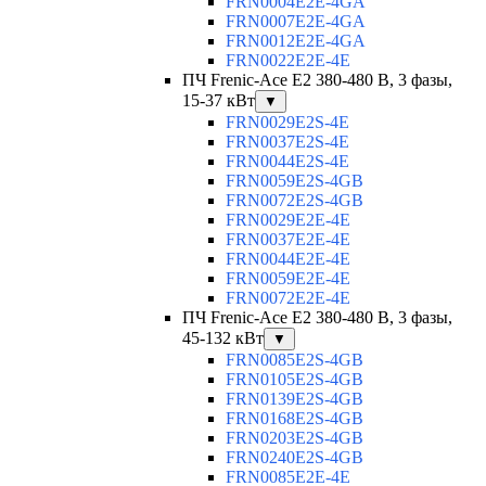
FRN0004E2E-4GA
FRN0007E2E-4GA
FRN0012E2E-4GA
FRN0022E2E-4E
ПЧ Frenic-Ace E2 380-480 В, 3 фазы,
15-37 кВт
▼
FRN0029E2S-4E
FRN0037E2S-4E
FRN0044E2S-4E
FRN0059E2S-4GB
FRN0072E2S-4GB
FRN0029E2E-4E
FRN0037E2E-4E
FRN0044E2E-4E
FRN0059E2E-4E
FRN0072E2E-4E
ПЧ Frenic-Ace E2 380-480 В, 3 фазы,
45-132 кВт
▼
FRN0085E2S-4GB
FRN0105E2S-4GB
FRN0139E2S-4GB
FRN0168E2S-4GB
FRN0203E2S-4GB
FRN0240E2S-4GB
FRN0085E2E-4E