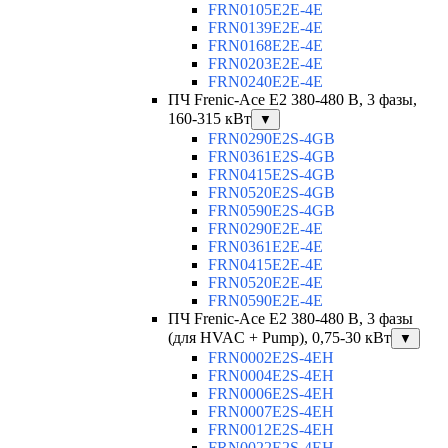
FRN0105E2E-4E
FRN0139E2E-4E
FRN0168E2E-4E
FRN0203E2E-4E
FRN0240E2E-4E
ПЧ Frenic-Ace E2 380-480 В, 3 фазы,
160-315 кВт
▼
FRN0290E2S-4GB
FRN0361E2S-4GB
FRN0415E2S-4GB
FRN0520E2S-4GB
FRN0590E2S-4GB
FRN0290E2E-4E
FRN0361E2E-4E
FRN0415E2E-4E
FRN0520E2E-4E
FRN0590E2E-4E
ПЧ Frenic-Ace E2 380-480 В, 3 фазы
(для HVAC + Pump), 0,75-30 кВт
▼
FRN0002E2S-4EH
FRN0004E2S-4EH
FRN0006E2S-4EH
FRN0007E2S-4EH
FRN0012E2S-4EH
FRN0022E2S-4EH