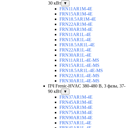
30 кВт
▼
FRN11AR1M-4E
FRN15AR1M-4E
FRN18.5AR1M-4E
FRN22AR1M-4E
FRN30AR1M-4E
FRN11AR1L-4E
FRN15AR1L-4E
FRN18.5AR1L-4E
FRN22AR1L-4E
FRN30AR1L-4E
FRN11AR1L-4E-MS
FRN15AR1L-4E-MS
FRN18.5AR1L-4E-MS
FRN22AR1L-4E-MS
FRN30AR1L-4E-MS
ПЧ Frenic-HVAC 380-480 В, 3 фазы, 37-
90 кВт
▼
FRN37AR1M-4E
FRN45AR1M-4E
FRN55AR1M-4E
FRN75AR1M-4E
FRN90AR1M-4E
FRN37AR1L-4E
FRN45AR1L-4E