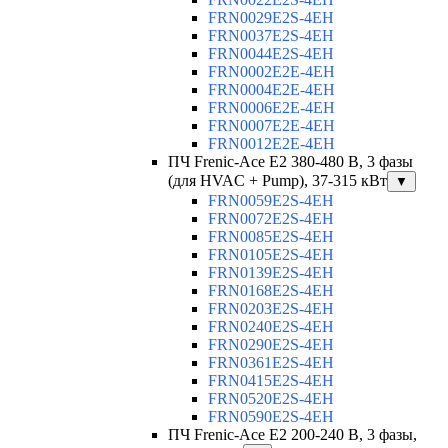
FRN0029E2S-4EH
FRN0037E2S-4EH
FRN0044E2S-4EH
FRN0002E2E-4EH
FRN0004E2E-4EH
FRN0006E2E-4EH
FRN0007E2E-4EH
FRN0012E2E-4EH
ПЧ Frenic-Ace E2 380-480 В, 3 фазы
(для HVAC + Pump), 37-315 кВт
▼
FRN0059E2S-4EH
FRN0072E2S-4EH
FRN0085E2S-4EH
FRN0105E2S-4EH
FRN0139E2S-4EH
FRN0168E2S-4EH
FRN0203E2S-4EH
FRN0240E2S-4EH
FRN0290E2S-4EH
FRN0361E2S-4EH
FRN0415E2S-4EH
FRN0520E2S-4EH
FRN0590E2S-4EH
ПЧ Frenic-Ace E2 200-240 В, 3 фазы,