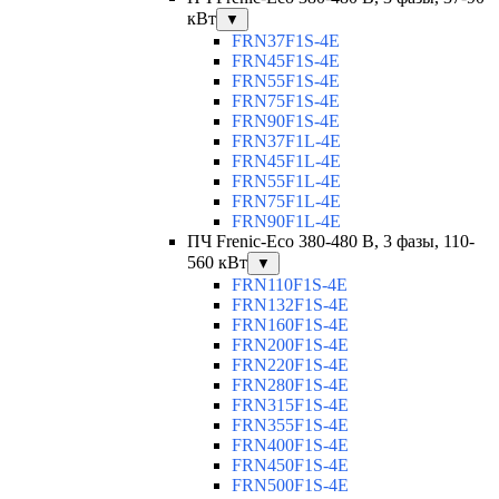
кВт
▼
FRN37F1S-4E
FRN45F1S-4E
FRN55F1S-4E
FRN75F1S-4E
FRN90F1S-4E
FRN37F1L-4E
FRN45F1L-4E
FRN55F1L-4E
FRN75F1L-4E
FRN90F1L-4E
ПЧ Frenic-Eco 380-480 В, 3 фазы, 110-
560 кВт
▼
FRN110F1S-4E
FRN132F1S-4E
FRN160F1S-4E
FRN200F1S-4E
FRN220F1S-4E
FRN280F1S-4E
FRN315F1S-4E
FRN355F1S-4E
FRN400F1S-4E
FRN450F1S-4E
FRN500F1S-4E