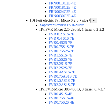
FRN0013C2E-4E
FRN0018C2E-4E
FRN0024C2E-4E
FRN0030C2E-4E
ПЧ Fuji-electric Fvr-Micro 0,2-3,7 кВт+
▼
Характеристики FVR-Micro
ПЧ FVR-Micro 220-230 В, 1 фаза, 0,2-2,2
FVR 0.2 S1S-7E
FVR 0.4 S1S-7E
FVR0.4S2S-7E
FVR0.75S1S-7E
FVR0.75S2S-7E
FVR1.5S1S-7E
FVR1.5S2S-7E
FVR2.2S1S-7E
FVR2.2S2S-7E
FVR0.4AS1S-7E
FVR0.75AS1S-7E
FVR1.5AS1S-7E
FVR2.2AS1S-7E
ПЧ FVR-Micro 380-480 В, 3 фазы, 0,7-3,
FVR0.4S1S-4E
FVR0.75S1S-4E
FVR0.75S2S-4E