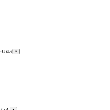
5-11 кВт
▼
37 кВт
▼