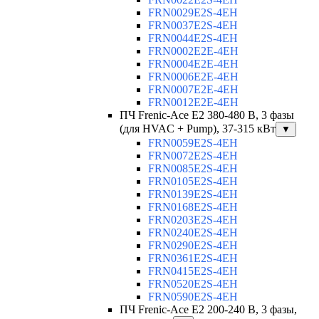
FRN0029E2S-4EH
FRN0037E2S-4EH
FRN0044E2S-4EH
FRN0002E2E-4EH
FRN0004E2E-4EH
FRN0006E2E-4EH
FRN0007E2E-4EH
FRN0012E2E-4EH
ПЧ Frenic-Ace E2 380-480 В, 3 фазы
(для HVAC + Pump), 37-315 кВт
▼
FRN0059E2S-4EH
FRN0072E2S-4EH
FRN0085E2S-4EH
FRN0105E2S-4EH
FRN0139E2S-4EH
FRN0168E2S-4EH
FRN0203E2S-4EH
FRN0240E2S-4EH
FRN0290E2S-4EH
FRN0361E2S-4EH
FRN0415E2S-4EH
FRN0520E2S-4EH
FRN0590E2S-4EH
ПЧ Frenic-Ace E2 200-240 В, 3 фазы,