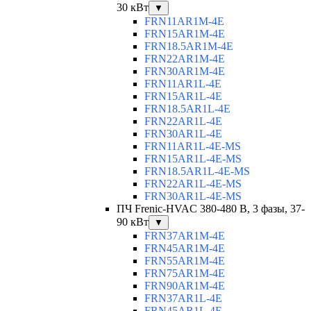
30 кВт
▼
FRN11AR1M-4E
FRN15AR1M-4E
FRN18.5AR1M-4E
FRN22AR1M-4E
FRN30AR1M-4E
FRN11AR1L-4E
FRN15AR1L-4E
FRN18.5AR1L-4E
FRN22AR1L-4E
FRN30AR1L-4E
FRN11AR1L-4E-MS
FRN15AR1L-4E-MS
FRN18.5AR1L-4E-MS
FRN22AR1L-4E-MS
FRN30AR1L-4E-MS
ПЧ Frenic-HVAC 380-480 В, 3 фазы, 37-
90 кВт
▼
FRN37AR1M-4E
FRN45AR1M-4E
FRN55AR1M-4E
FRN75AR1M-4E
FRN90AR1M-4E
FRN37AR1L-4E
FRN45AR1L-4E