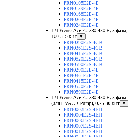
FRN0105E2E-4E
FRN0139E2E-4E
FRN0168E2E-4E
FRN0203E2E-4E
FRN0240E2E-4E
ПЧ Frenic-Ace E2 380-480 В, 3 фазы,
160-315 кВт
▼
FRN0290E2S-4GB
FRN0361E2S-4GB
FRN0415E2S-4GB
FRN0520E2S-4GB
FRN0590E2S-4GB
FRN0290E2E-4E
FRN0361E2E-4E
FRN0415E2E-4E
FRN0520E2E-4E
FRN0590E2E-4E
ПЧ Frenic-Ace E2 380-480 В, 3 фазы
(для HVAC + Pump), 0,75-30 кВт
▼
FRN0002E2S-4EH
FRN0004E2S-4EH
FRN0006E2S-4EH
FRN0007E2S-4EH
FRN0012E2S-4EH
FRN0022E2S-4EH