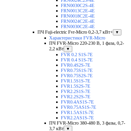
FRN0024C2S-4E
FRN0030C2S-4E
FRN0013C2E-4E
FRN0018C2E-4E
FRN0024C2E-4E
FRN0030C2E-4E
ПЧ Fuji-electric Fvr-Micro 0,2-3,7 кВт+
▼
Характеристики FVR-Micro
ПЧ FVR-Micro 220-230 В, 1 фаза, 0,2-
2,2 кВт
▼
FVR 0.2 S1S-7E
FVR 0.4 S1S-7E
FVR0.4S2S-7E
FVR0.75S1S-7E
FVR0.75S2S-7E
FVR1.5S1S-7E
FVR1.5S2S-7E
FVR2.2S1S-7E
FVR2.2S2S-7E
FVR0.4AS1S-7E
FVR0.75AS1S-7E
FVR1.5AS1S-7E
FVR2.2AS1S-7E
ПЧ FVR-Micro 380-480 В, 3 фазы, 0,7-
3,7 кВт
▼