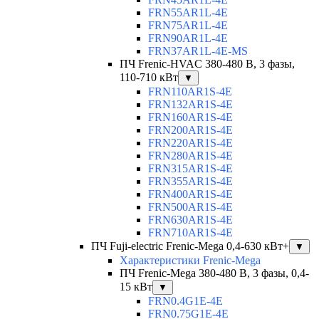
FRN55AR1L-4E
FRN75AR1L-4E
FRN90AR1L-4E
FRN37AR1L-4E-MS
ПЧ Frenic-HVAC 380-480 В, 3 фазы,
110-710 кВт
▼
FRN110AR1S-4E
FRN132AR1S-4E
FRN160AR1S-4E
FRN200AR1S-4E
FRN220AR1S-4E
FRN280AR1S-4E
FRN315AR1S-4E
FRN355AR1S-4E
FRN400AR1S-4E
FRN500AR1S-4E
FRN630AR1S-4E
FRN710AR1S-4E
ПЧ Fuji-electric Frenic-Mega 0,4-630 кВт+
▼
Характеристики Frenic-Mega
ПЧ Frenic-Mega 380-480 В, 3 фазы, 0,4-
15 кВт
▼
FRN0.4G1E-4E
FRN0.75G1E-4E