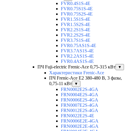
FVR0.4S1S-4E
FVR0.75S1S-4E
FVR0.75S2S-4E
FVR1.5S1S-4E
FVR1.5S2S-4E
FVR2.2S1S-4E
FVR2.2S2S-4E
FVR3.7S1S-4E
FVR0.75AS1S-4E
FVR3.7AS1S-4E
FVR2.2AS1S-4E
FVR0.4AS1S-4E
ПЧ Fuji-electric Frenic-Ace 0,75-315 кВт
▼
Характеристики Frenic-Ace
ПЧ Frenic-Ace E2 380-480 В, 3 фазы,
0,75-11 кВт
▼
FRN0002E2S-4GA
FRN0004E2S-4GA
FRN0006E2S-4GA
FRN0007E2S-4GA
FRN0012E2S-4GA
FRN0022E2S-4E
FRN0006E2E-4GA
FRN0002E2E-4GA