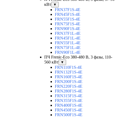
кВт
▼
FRN37F1S-4E
FRN45F1S-4E
FRN55F1S-4E
FRN75F1S-4E
FRN90F1S-4E
FRN37F1L-4E
FRN45F1L-4E
FRN55F1L-4E
FRN75F1L-4E
FRN90F1L-4E
ПЧ Frenic-Eco 380-480 В, 3 фазы, 110-
560 кВт
▼
FRN110F1S-4E
FRN132F1S-4E
FRN160F1S-4E
FRN200F1S-4E
FRN220F1S-4E
FRN280F1S-4E
FRN315F1S-4E
FRN355F1S-4E
FRN400F1S-4E
FRN450F1S-4E
FRN500F1S-4E