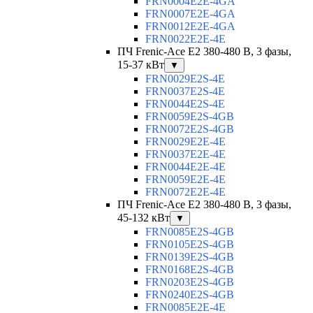
FRN0004E2E-4GA
FRN0007E2E-4GA
FRN0012E2E-4GA
FRN0022E2E-4E
ПЧ Frenic-Ace E2 380-480 В, 3 фазы,
15-37 кВт
▼
FRN0029E2S-4E
FRN0037E2S-4E
FRN0044E2S-4E
FRN0059E2S-4GB
FRN0072E2S-4GB
FRN0029E2E-4E
FRN0037E2E-4E
FRN0044E2E-4E
FRN0059E2E-4E
FRN0072E2E-4E
ПЧ Frenic-Ace E2 380-480 В, 3 фазы,
45-132 кВт
▼
FRN0085E2S-4GB
FRN0105E2S-4GB
FRN0139E2S-4GB
FRN0168E2S-4GB
FRN0203E2S-4GB
FRN0240E2S-4GB
FRN0085E2E-4E