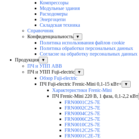
Компрессоры
Модульные здания
Расходомеры
Энергоцепи
Складская техника
Справочник
Конфиденциальность
▼
Политика использования файлов cookie
Политика обработки персональных данных
Согласие на обработку персональных данных
Продукция
▼
ПЧ и УПП ABB
ПЧ и УПП Fuji-electric
▼
Обзор Fuji-electric
ПЧ Fuji-electric Frenic-Mini 0,1-15 кВт+
▼
Характеристики Frenic-Mini
ПЧ Frenic-Mini 220 В, 1 фаза, 0,1-2,2 кВт
FRN0001C2S-7E
FRN0002C2S-7E
FRN0004C2S-7E
FRN0006C2S-7E
FRN0010C2S-7E
FRN0012C2S-7E
FRN0001C2E-7E