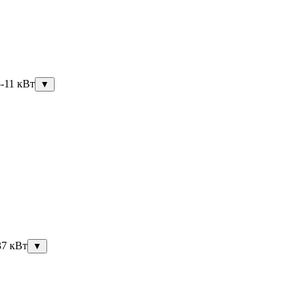
5-11 кВт
▼
37 кВт
▼