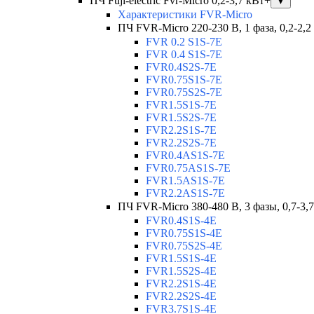
ПЧ Fuji-electric Fvr-Micro 0,2-3,7 кВт+
▼
Характеристики FVR-Micro
ПЧ FVR-Micro 220-230 В, 1 фаза, 0,2-2,2
FVR 0.2 S1S-7E
FVR 0.4 S1S-7E
FVR0.4S2S-7E
FVR0.75S1S-7E
FVR0.75S2S-7E
FVR1.5S1S-7E
FVR1.5S2S-7E
FVR2.2S1S-7E
FVR2.2S2S-7E
FVR0.4AS1S-7E
FVR0.75AS1S-7E
FVR1.5AS1S-7E
FVR2.2AS1S-7E
ПЧ FVR-Micro 380-480 В, 3 фазы, 0,7-3,
FVR0.4S1S-4E
FVR0.75S1S-4E
FVR0.75S2S-4E
FVR1.5S1S-4E
FVR1.5S2S-4E
FVR2.2S1S-4E
FVR2.2S2S-4E
FVR3.7S1S-4E