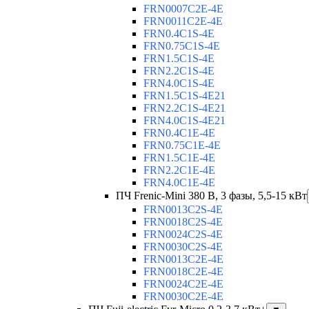
FRN0007C2E-4E
FRN0011C2E-4E
FRN0.4C1S-4E
FRN0.75C1S-4E
FRN1.5C1S-4E
FRN2.2C1S-4E
FRN4.0C1S-4E
FRN1.5C1S-4E21
FRN2.2C1S-4E21
FRN4.0C1S-4E21
FRN0.4C1E-4E
FRN0.75C1E-4E
FRN1.5C1E-4E
FRN2.2C1E-4E
FRN4.0C1E-4E
ПЧ Frenic-Mini 380 В, 3 фазы, 5,5-15 кВт
FRN0013C2S-4E
FRN0018C2S-4E
FRN0024C2S-4E
FRN0030C2S-4E
FRN0013C2E-4E
FRN0018C2E-4E
FRN0024C2E-4E
FRN0030C2E-4E