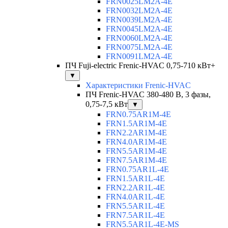
FRN0025LM2A-4E
FRN0032LM2A-4E
FRN0039LM2A-4E
FRN0045LM2A-4E
FRN0060LM2A-4E
FRN0075LM2A-4E
FRN0091LM2A-4E
ПЧ Fuji-electric Frenic-HVAC 0,75-710 кВт+
▼
Характеристики Frenic-HVAC
ПЧ Frenic-HVAC 380-480 В, 3 фазы,
0,75-7,5 кВт
▼
FRN0.75AR1M-4E
FRN1.5AR1M-4E
FRN2.2AR1M-4E
FRN4.0AR1M-4E
FRN5.5AR1M-4E
FRN7.5AR1M-4E
FRN0.75AR1L-4E
FRN1.5AR1L-4E
FRN2.2AR1L-4E
FRN4.0AR1L-4E
FRN5.5AR1L-4E
FRN7.5AR1L-4E
FRN5.5AR1L-4E-MS