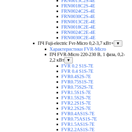
FRN0013C2S-4E
FRN0018C2S-4E
FRN0024C2S-4E
FRN0030C2S-4E
FRN0013C2E-4E
FRN0018C2E-4E
FRN0024C2E-4E
FRN0030C2E-4E
ПЧ Fuji-electric Fvr-Micro 0,2-3,7 кВт+
▼
Характеристики FVR-Micro
ПЧ FVR-Micro 220-230 В, 1 фаза, 0,2-
2,2 кВт
▼
FVR 0.2 S1S-7E
FVR 0.4 S1S-7E
FVR0.4S2S-7E
FVR0.75S1S-7E
FVR0.75S2S-7E
FVR1.5S1S-7E
FVR1.5S2S-7E
FVR2.2S1S-7E
FVR2.2S2S-7E
FVR0.4AS1S-7E
FVR0.75AS1S-7E
FVR1.5AS1S-7E
FVR2.2AS1S-7E