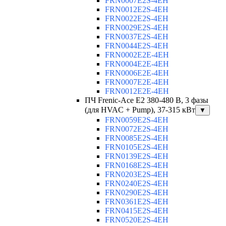
FRN0007E2S-4EH
FRN0012E2S-4EH
FRN0022E2S-4EH
FRN0029E2S-4EH
FRN0037E2S-4EH
FRN0044E2S-4EH
FRN0002E2E-4EH
FRN0004E2E-4EH
FRN0006E2E-4EH
FRN0007E2E-4EH
FRN0012E2E-4EH
ПЧ Frenic-Ace E2 380-480 В, 3 фазы
(для HVAC + Pump), 37-315 кВт
▼
FRN0059E2S-4EH
FRN0072E2S-4EH
FRN0085E2S-4EH
FRN0105E2S-4EH
FRN0139E2S-4EH
FRN0168E2S-4EH
FRN0203E2S-4EH
FRN0240E2S-4EH
FRN0290E2S-4EH
FRN0361E2S-4EH
FRN0415E2S-4EH
FRN0520E2S-4EH