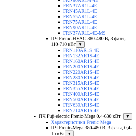
FRN90AR1M-4E
FRN37AR1L-4E
FRN45AR1L-4E
FRN55AR1L-4E
FRN75AR1L-4E
FRN90AR1L-4E
FRN37AR1L-4E-MS
ПЧ Frenic-HVAC 380-480 В, 3 фазы,
110-710 кВт
▼
FRN110AR1S-4E
FRN132AR1S-4E
FRN160AR1S-4E
FRN200AR1S-4E
FRN220AR1S-4E
FRN280AR1S-4E
FRN315AR1S-4E
FRN355AR1S-4E
FRN400AR1S-4E
FRN500AR1S-4E
FRN630AR1S-4E
FRN710AR1S-4E
ПЧ Fuji-electric Frenic-Mega 0,4-630 кВт+
▼
Характеристики Frenic-Mega
ПЧ Frenic-Mega 380-480 В, 3 фазы, 0,4-
15 кВт
▼