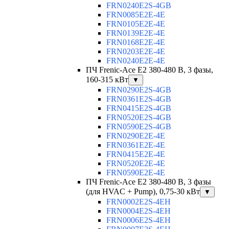
FRN0240E2S-4GB
FRN0085E2E-4E
FRN0105E2E-4E
FRN0139E2E-4E
FRN0168E2E-4E
FRN0203E2E-4E
FRN0240E2E-4E
ПЧ Frenic-Ace E2 380-480 В, 3 фазы,
160-315 кВт
▼
FRN0290E2S-4GB
FRN0361E2S-4GB
FRN0415E2S-4GB
FRN0520E2S-4GB
FRN0590E2S-4GB
FRN0290E2E-4E
FRN0361E2E-4E
FRN0415E2E-4E
FRN0520E2E-4E
FRN0590E2E-4E
ПЧ Frenic-Ace E2 380-480 В, 3 фазы
(для HVAC + Pump), 0,75-30 кВт
▼
FRN0002E2S-4EH
FRN0004E2S-4EH
FRN0006E2S-4EH