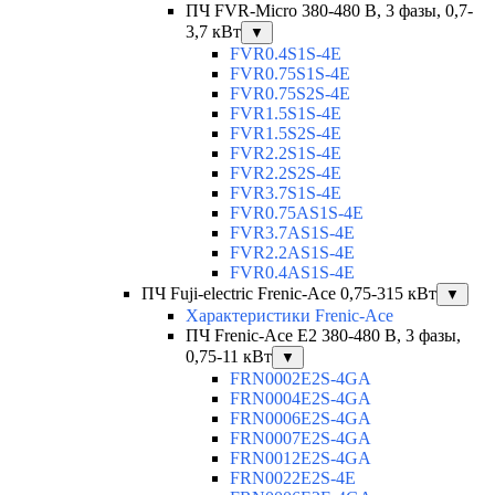
ПЧ FVR-Micro 380-480 В, 3 фазы, 0,7-
3,7 кВт
▼
FVR0.4S1S-4E
FVR0.75S1S-4E
FVR0.75S2S-4E
FVR1.5S1S-4E
FVR1.5S2S-4E
FVR2.2S1S-4E
FVR2.2S2S-4E
FVR3.7S1S-4E
FVR0.75AS1S-4E
FVR3.7AS1S-4E
FVR2.2AS1S-4E
FVR0.4AS1S-4E
ПЧ Fuji-electric Frenic-Ace 0,75-315 кВт
▼
Характеристики Frenic-Ace
ПЧ Frenic-Ace E2 380-480 В, 3 фазы,
0,75-11 кВт
▼
FRN0002E2S-4GA
FRN0004E2S-4GA
FRN0006E2S-4GA
FRN0007E2S-4GA
FRN0012E2S-4GA
FRN0022E2S-4E