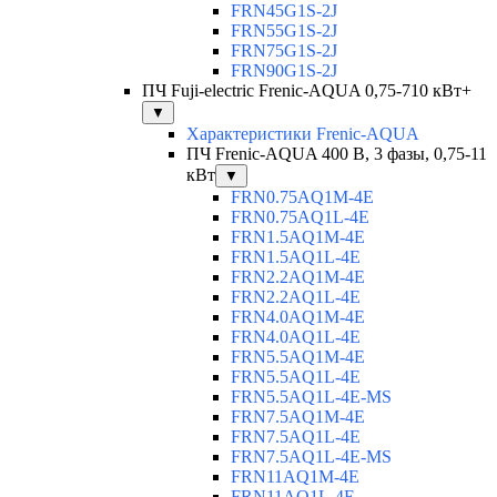
FRN45G1S-2J
FRN55G1S-2J
FRN75G1S-2J
FRN90G1S-2J
ПЧ Fuji-electric Frenic-AQUA 0,75-710 кВт+
▼
Характеристики Frenic-AQUA
ПЧ Frenic-AQUA 400 В, 3 фазы, 0,75-11
кВт
▼
FRN0.75AQ1M-4E
FRN0.75AQ1L-4E
FRN1.5AQ1M-4E
FRN1.5AQ1L-4E
FRN2.2AQ1M-4E
FRN2.2AQ1L-4E
FRN4.0AQ1M-4E
FRN4.0AQ1L-4E
FRN5.5AQ1M-4E
FRN5.5AQ1L-4E
FRN5.5AQ1L-4E-MS
FRN7.5AQ1M-4E
FRN7.5AQ1L-4E
FRN7.5AQ1L-4E-MS
FRN11AQ1M-4E
FRN11AQ1L-4E