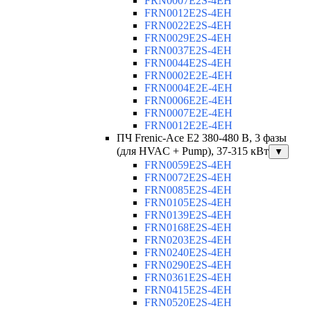
FRN0007E2S-4EH
FRN0012E2S-4EH
FRN0022E2S-4EH
FRN0029E2S-4EH
FRN0037E2S-4EH
FRN0044E2S-4EH
FRN0002E2E-4EH
FRN0004E2E-4EH
FRN0006E2E-4EH
FRN0007E2E-4EH
FRN0012E2E-4EH
ПЧ Frenic-Ace E2 380-480 В, 3 фазы
(для HVAC + Pump), 37-315 кВт
▼
FRN0059E2S-4EH
FRN0072E2S-4EH
FRN0085E2S-4EH
FRN0105E2S-4EH
FRN0139E2S-4EH
FRN0168E2S-4EH
FRN0203E2S-4EH
FRN0240E2S-4EH
FRN0290E2S-4EH
FRN0361E2S-4EH
FRN0415E2S-4EH
FRN0520E2S-4EH