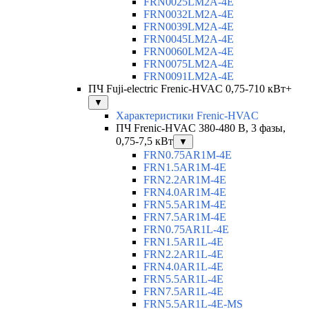
FRN0025LM2A-4E
FRN0032LM2A-4E
FRN0039LM2A-4E
FRN0045LM2A-4E
FRN0060LM2A-4E
FRN0075LM2A-4E
FRN0091LM2A-4E
ПЧ Fuji-electric Frenic-HVAC 0,75-710 кВт+
▼
Характеристики Frenic-HVAC
ПЧ Frenic-HVAC 380-480 В, 3 фазы,
0,75-7,5 кВт
▼
FRN0.75AR1M-4E
FRN1.5AR1M-4E
FRN2.2AR1M-4E
FRN4.0AR1M-4E
FRN5.5AR1M-4E
FRN7.5AR1M-4E
FRN0.75AR1L-4E
FRN1.5AR1L-4E
FRN2.2AR1L-4E
FRN4.0AR1L-4E
FRN5.5AR1L-4E
FRN7.5AR1L-4E
FRN5.5AR1L-4E-MS