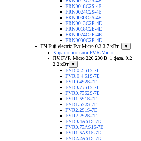
FRN0013C2S-4E
FRN0018C2S-4E
FRN0024C2S-4E
FRN0030C2S-4E
FRN0013C2E-4E
FRN0018C2E-4E
FRN0024C2E-4E
FRN0030C2E-4E
ПЧ Fuji-electric Fvr-Micro 0,2-3,7 кВт+
▼
Характеристики FVR-Micro
ПЧ FVR-Micro 220-230 В, 1 фаза, 0,2-
2,2 кВт
▼
FVR 0.2 S1S-7E
FVR 0.4 S1S-7E
FVR0.4S2S-7E
FVR0.75S1S-7E
FVR0.75S2S-7E
FVR1.5S1S-7E
FVR1.5S2S-7E
FVR2.2S1S-7E
FVR2.2S2S-7E
FVR0.4AS1S-7E
FVR0.75AS1S-7E
FVR1.5AS1S-7E
FVR2.2AS1S-7E