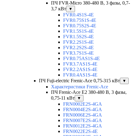
ПЧ FVR-Micro 380-480 В, 3 фазы, 0,7-
3,7 кВт
▼
FVR0.4S1S-4E
FVR0.75S1S-4E
FVR0.75S2S-4E
FVR1.5S1S-4E
FVR1.5S2S-4E
FVR2.2S1S-4E
FVR2.2S2S-4E
FVR3.7S1S-4E
FVR0.75AS1S-4E
FVR3.7AS1S-4E
FVR2.2AS1S-4E
FVR0.4AS1S-4E
ПЧ Fuji-electric Frenic-Ace 0,75-315 кВт
▼
Характеристики Frenic-Ace
ПЧ Frenic-Ace E2 380-480 В, 3 фазы,
0,75-11 кВт
▼
FRN0002E2S-4GA
FRN0004E2S-4GA
FRN0006E2S-4GA
FRN0007E2S-4GA
FRN0012E2S-4GA
FRN0022E2S-4E