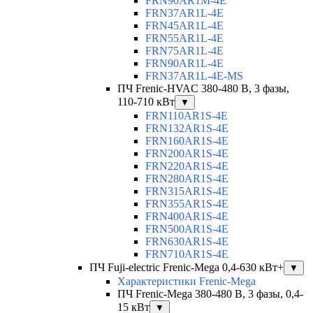
FRN90AR1M-4E
FRN37AR1L-4E
FRN45AR1L-4E
FRN55AR1L-4E
FRN75AR1L-4E
FRN90AR1L-4E
FRN37AR1L-4E-MS
ПЧ Frenic-HVAC 380-480 В, 3 фазы,
110-710 кВт
▼
FRN110AR1S-4E
FRN132AR1S-4E
FRN160AR1S-4E
FRN200AR1S-4E
FRN220AR1S-4E
FRN280AR1S-4E
FRN315AR1S-4E
FRN355AR1S-4E
FRN400AR1S-4E
FRN500AR1S-4E
FRN630AR1S-4E
FRN710AR1S-4E
ПЧ Fuji-electric Frenic-Mega 0,4-630 кВт+
▼
Характеристики Frenic-Mega
ПЧ Frenic-Mega 380-480 В, 3 фазы, 0,4-
15 кВт
▼